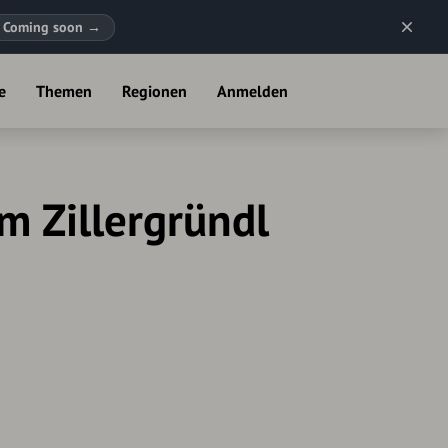
Coming soon
→
e
Themen
Regionen
Anmelden
 Zillergründl