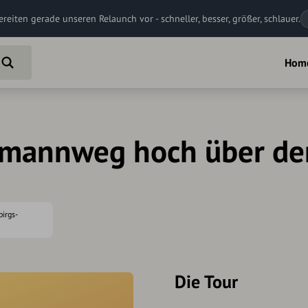
ereiten gerade unseren Relaunch vor - schneller, besser, größer, schlauer.
Hom
mannweg hoch über dem
birgs-
Die Tour