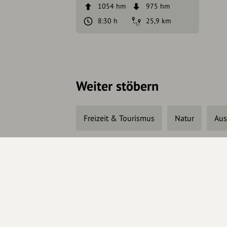
1054 hm
975 hm
8:30 h
25,9 km
Weiter stöbern
Freizeit & Tourismus
Natur
Aus
Änderungen vorschlagen
In