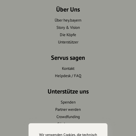
Über Uns
Über hey.bayern
Story & Vision
Die Köpfe
Unterstützer
Servus sagen
Kontakt
Helpdesk / FAQ
Unterstütze uns
Spenden
Partner werden
Crowdfunding
Förderungen
Werbemöglichkeiten
Wir verwenden Cookies, die technisch