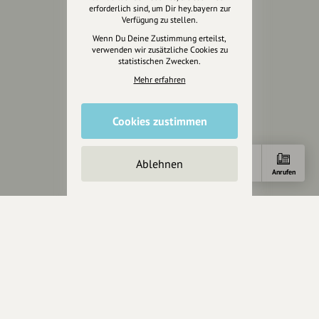
erforderlich sind, um Dir hey.bayern zur
Verfügung zu stellen.
Rechtliches
Wenn Du Deine Zustimmung erteilst,
verwenden wir zusätzliche Cookies zu
Impressum
statistischen Zwecken.
Datenschutz
Mehr erfahren
AGB
Cookies zurücksetzen
Cookies zustimmen
Presse
Ablehnen
Mediakit
Anfahrt
E-Mail
Anrufen
Presseanfragen
Presseberichte
Wir unterstützen Euch
Fotografie & mehr
Marketing
Design & Branding
Anakin Design