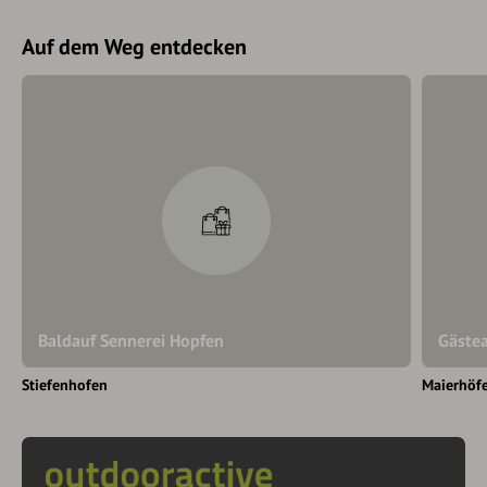
Auf dem Weg entdecken
Baldauf Sennerei Hopfen
Gäste
Stiefenhofen
Maierhöf