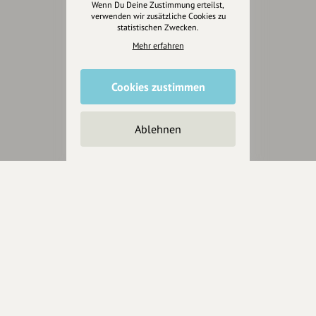
Wenn Du Deine Zustimmung erteilst,
verwenden wir zusätzliche Cookies zu
statistischen Zwecken.
Eintrag teilen
Mehr erfahren
Cookies zustimmen
Ablehnen
Änderungen vorschlagen
Inhaberschaft beantragen
Über Uns