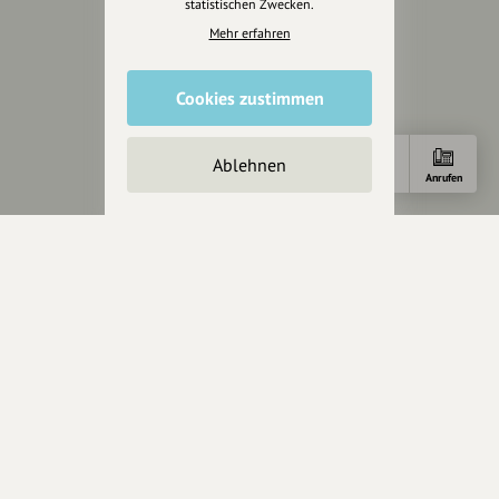
statistischen Zwecken.
AGB
Cookies zurücksetzen
Mehr erfahren
Presse
Cookies zustimmen
Mediakit
Presseanfragen
Ablehnen
Anfahrt
E-Mail
Anrufen
Presseberichte
Wir unterstützen Euch
Fotografie & mehr
Marketing
Design & Branding
Anakin Design
Unterstütze
unsere Plattform