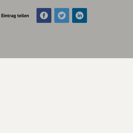
Eintrag teilen
Unterstütze
unsere Plattform
hey.bayern ist ein Projekt von
uns für unsere Region und
für alle, die uns besuchen