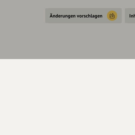
Änderungen vorschlagen
In
Über Uns
Se
Über hey.bayern
Kon
Story & Vision
Hel
Die Köpfe
Unterstützer