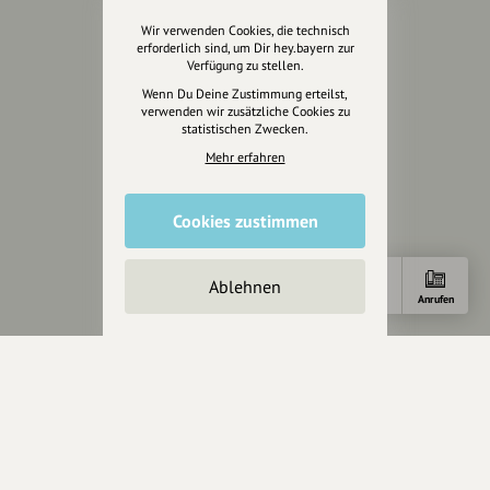
Förderungen
Wir verwenden Cookies, die technisch
Werbemöglichkeiten
erforderlich sind, um Dir hey.bayern zur
Verfügung zu stellen.
Rechtliches
Wenn Du Deine Zustimmung erteilst,
verwenden wir zusätzliche Cookies zu
Impressum
statistischen Zwecken.
Datenschutz
Mehr erfahren
AGB
Cookies zurücksetzen
Cookies zustimmen
Presse
Ablehnen
Anfahrt
Anrufen
Mediakit
Presseanfragen
Presseberichte
Wir unterstützen Euch
Fotografie & mehr
Marketing