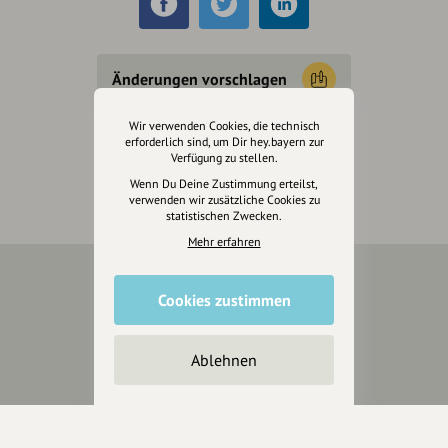
Änderungen vorschlagen
Wir verwenden Cookies, die technisch
Inhaberschaft beantragen
erforderlich sind, um Dir hey.bayern zur
Verfügung zu stellen.
Wenn Du Deine Zustimmung erteilst,
verwenden wir zusätzliche Cookies zu
statistischen Zwecken.
Mehr erfahren
Cookies zustimmen
Über Uns
Über hey.bayern
Ablehnen
Story & Vision
Die Köpfe
Unterstützer