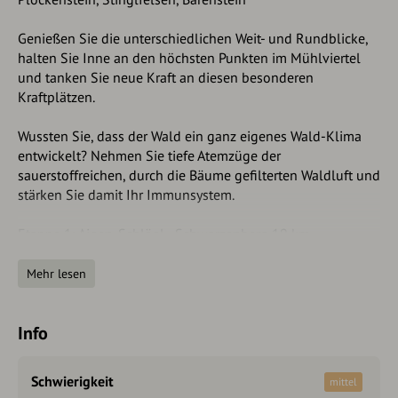
Genießen Sie die unterschiedlichen Weit- und Rundblicke,
halten Sie Inne an den höchsten Punkten im Mühlviertel
und tanken Sie neue Kraft an diesen besonderen
Kraftplätzen.
Wussten Sie, dass der Wald ein ganz eigenes Wald-Klima
entwickelt? Nehmen Sie tiefe Atemzüge der
sauerstoffreichen, durch die Bäume gefilterten Waldluft und
stärken Sie damit Ihr Immunsystem.
Etappe 1: Aigen-Schlägl - Schwarzenberg 19 km
Etappe 2: Schwarzenberg - Holzschlag 21 km
Etappe 3: Holzschlag - Hintenberg 16 km
Mehr lesen
Etappe 4: Hintenberg - Aigen-Schlägl 14 km
Info
Achtung: Bei der 2. Etappe sollte gutes Schuhwerk
getragen werden! Das ist eine anspruchsvolle Etappe. Der
Abstieg nach dem Plöckenstein ist schwierig.
Schwierigkeit
mittel