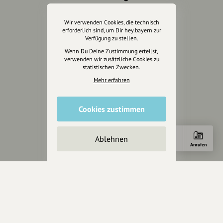
Kontakt
Wir verwenden Cookies, die technisch
Helpdesk / FAQ
erforderlich sind, um Dir hey.bayern zur
Verfügung zu stellen.
Unterstütze uns
Wenn Du Deine Zustimmung erteilst,
verwenden wir zusätzliche Cookies zu
statistischen Zwecken.
Spenden
Partner werden
Mehr erfahren
Crowdfunding
Förderungen
Cookies zustimmen
Werbemöglichkeiten
Ablehnen
Rechtliches
Anfahrt
E-Mail
Anrufen
Impressum
Datenschutz
AGB
Cookies zurücksetzen
Presse