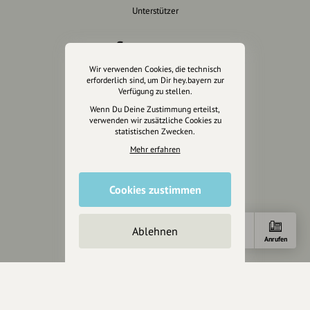
Unterstützer
Servus sagen
Wir verwenden Cookies, die technisch
Kontakt
erforderlich sind, um Dir hey.bayern zur
Helpdesk / FAQ
Verfügung zu stellen.
Wenn Du Deine Zustimmung erteilst,
Unterstütze uns
verwenden wir zusätzliche Cookies zu
statistischen Zwecken.
Spenden
Mehr erfahren
Partner werden
Crowdfunding
Cookies zustimmen
Förderungen
Werbemöglichkeiten
Ablehnen
Anfahrt
E-Mail
Anrufen
Rechtliches
Impressum
Datenschutz
AGB