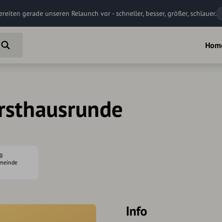
ereiten gerade unseren Relaunch vor - schneller, besser, größer, schlauer.
Hom
rsthausrunde
g
emeinde
Info