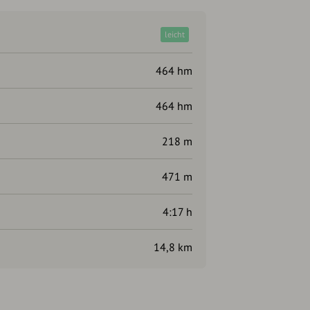
leicht
464 hm
464 hm
218 m
471 m
4:17 h
14,8 km