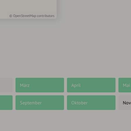
©
OpenStreetMap
contributors
März
April
Mai
September
Oktober
Nov