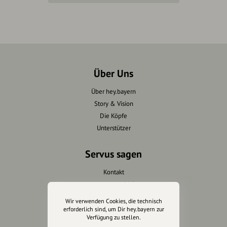
Über Uns
Über hey.bayern
Story & Vision
Die Köpfe
Unterstützer
Servus sagen
Kontakt
Helpdesk / FAQ
Wir verwenden Cookies, die technisch
Unterstütze uns
erforderlich sind, um Dir hey.bayern zur
Verfügung zu stellen.