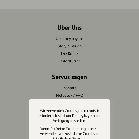
Über Uns
Über hey.bayern
Story & Vision
Die Köpfe
Unterstützer
Servus sagen
Kontakt
Helpdesk / FAQ
Unterstütze uns
Wir verwenden Cookies, die technisch
erforderlich sind, um Dir hey.bayern zur
Verfügung zu stellen.
Spenden
Wenn Du Deine Zustimmung erteilst,
Partner werden
verwenden wir zusätzliche Cookies zu
Crowdfunding
statistischen Zwecken.