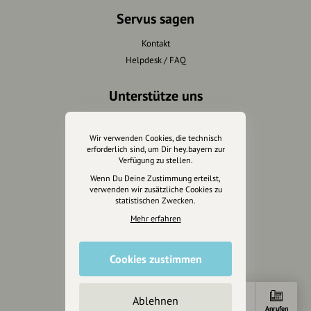
Servus sagen
Kontakt
Helpdesk / FAQ
Unterstütze uns
Spenden
Partner werden
Wir verwenden Cookies, die technisch
erforderlich sind, um Dir hey.bayern zur
Crowdfunding
Verfügung zu stellen.
Förderungen
Wenn Du Deine Zustimmung erteilst,
Werbemöglichkeiten
verwenden wir zusätzliche Cookies zu
statistischen Zwecken.
Mehr erfahren
Rechtliches
Impressum
Cookies zustimmen
Datenschutz
AGB
Cookies zurücksetzen
Ablehnen
Anfahrt
E-Mail
Anrufen