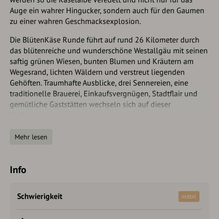
Auge ein wahrer Hingucker, sondern auch für den Gaumen
zu einer wahren Geschmacksexplosion.
Die BlütenKäse Runde führt auf rund 26 Kilometer durch
das blütenreiche und wunderschöne Westallgäu mit seinen
saftig grünen Wiesen, bunten Blumen und Kräutern am
Wegesrand, lichten Wäldern und verstreut liegenden
Gehöften. Traumhafte Ausblicke, drei Sennereien, eine
traditionelle Brauerei, Einkaufsvergnügen, Stadtflair und
gemütliche Gaststätten wechseln sich auf dieser
Halbtagestour ab.
Im Allgäu kann man die ganze Pracht an heimischen
Mehr lesen
Heilpflanzen und Kräuter in all ihren Farben, Düften und
Geschmacksrichtungen. Kräuter und Blüten machen unsere
Natur bunt und üppig und bringen Lebensfreude und
Info
Würze ins Leben und in viele verschiedene Heumilchkäse-
Sorten. Bestreut mit Blütenmischungen aller Art z.B.
Schwierigkeit
mittel
Wildblumen, Ringelblumen, Alpenblüten und vielen mehr,
werden so die Käselaibe veredelt und nicht nur für das