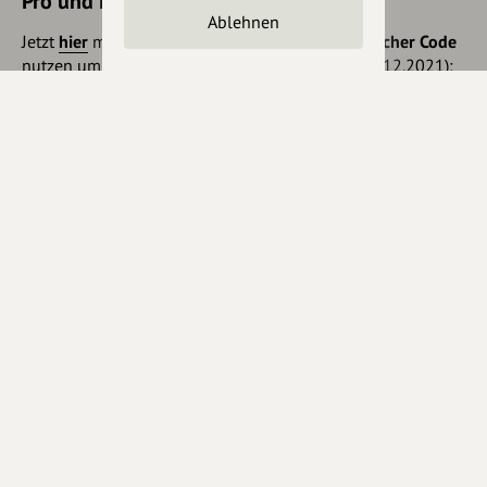
Pro und Pro+ sichern
Ablehnen
Jetzt
hier
mehr erfahren oder gleich unseren
Voucher Code
nutzen um 10€ Rabatt zu erhalten (gültig bis 31.12.2021):
HEYOA10V
Eintrag teilen
Änderungen vorschlagen
Inhaberschaft beantragen