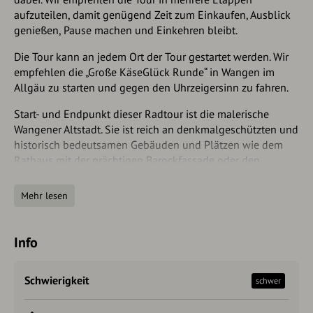
aufzuteilen, damit genügend Zeit zum Einkaufen, Ausblick
genießen, Pause machen und Einkehren bleibt.
Die Tour kann an jedem Ort der Tour gestartet werden. Wir
empfehlen die „Große KäseGlück Runde“ in Wangen im
Allgäu zu starten und gegen den Uhrzeigersinn zu fahren.
Start- und Endpunkt dieser Radtour ist die malerische
Wangener Altstadt. Sie ist reich an denkmalgeschützten und
historisch bedeutsamen Gebäuden und Plätzen wie dem
Rathaus mit der prächtigen Barockfassade oder den
imposanten Eingangstoren der Stadt, dem Martinstor und
dem Frauentor. Skulpturen und Brunnen erfreuen das ganze
Mehr lesen
Jahr über die Besucher. Ein besonderer Geheimtipp ist das
kleine, aber feine Käsereimuseum, das über den Wehrgang
auf der Stadtmauer zu erreichen ist (Museenlandschaft in
Info
der Eselmühle). Es zeigt die Geschichte der Allgäuer
Milchwirtschaft, der Emmentaler Dorfkäserei und der
Schwierigkeit
schwer
Alpkäserei.
Rund 81 km pure Glücksmomente auf dem Fahrrad durch