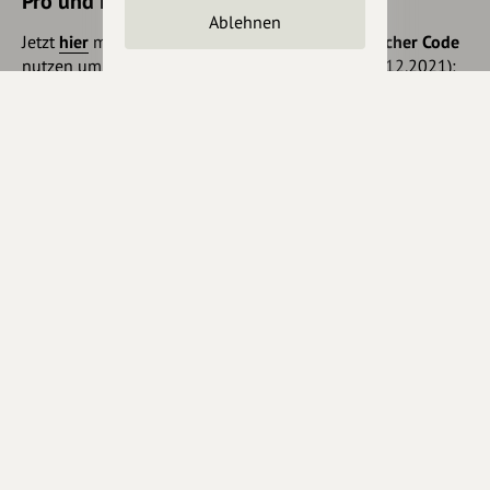
Pro und Pro+ sichern
Ablehnen
Jetzt
hier
mehr erfahren oder gleich unseren
Voucher Code
nutzen um 10€ Rabatt zu erhalten (gültig bis 31.12.2021):
HEYOA10V
Eintrag teilen
Änderungen vorschlagen
Inhaberschaft beantragen