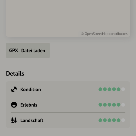
Emmentaler und Co. verarbeitet.
Autorentipp
Ein Abstecher oder eine Fahrt mit dem Auto in die
„Schaubrennerei Fink“ (Opfenbach, Ortsteil Heimen), zum
©
OpenStreetMap
contributors
Mockenhof in Eisenharz und nach Kofeld zur Käserei
Bauhofer lohnen sich!
Datei laden
Details
Kondition
Erlebnis
Landschaft