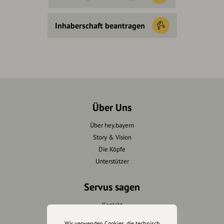
Inhaberschaft beantragen
Über Uns
Über hey.bayern
Story & Vision
Die Köpfe
Unterstützer
Servus sagen
Kontakt
Helpdesk / FAQ
Wir verwenden Cookies, die technisch