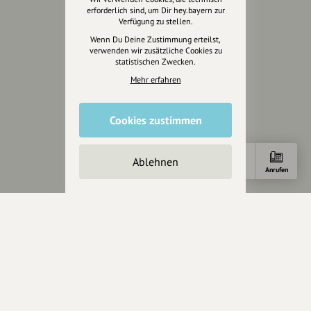
erforderlich sind, um Dir hey.bayern zur
Verfügung zu stellen.
Unterstütze uns
Wenn Du Deine Zustimmung erteilst,
Spenden
verwenden wir zusätzliche Cookies zu
statistischen Zwecken.
Partner werden
Mehr erfahren
Crowdfunding
Förderungen
Werbemöglichkeiten
Cookies zustimmen
Rechtliches
Ablehnen
Anfahrt
E-Mail
Anrufen
Impressum
Datenschutz
AGB
Cookies zurücksetzen
Presse
Mediakit
Presseanfragen