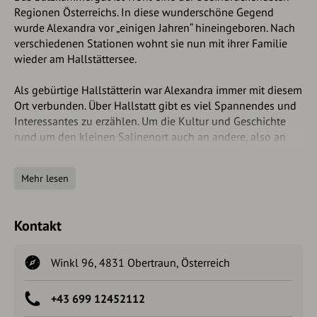
Regionen Österreichs. In diese wunderschöne Gegend
wurde Alexandra vor „einigen Jahren“ hineingeboren. Nach
verschiedenen Stationen wohnt sie nun mit ihrer Familie
wieder am Hallstättersee.
Als gebürtige Hallstätterin war Alexandra immer mit diesem
Ort verbunden. Über Hallstatt gibt es viel Spannendes und
Interessantes zu erzählen. Um die Kultur und Geschichte
rund um den kleinen Salinenort auch an andere, also an
euch, weiterzugeben, hat sie sich entschlossen die
Ausbildung zum staatlich geprüften Fremdenführer -
Mehr lesen
Austria Guide – zu machen.
Hat sich diese Ausbildung gelohnt? Das könnt nur ihr,
Kontakt
unsere Gäste, beantworten. Alexandra würde sich freuen,
euch persönlich kennen zu lernen. Sie erwartet euch bei
einer Ortsführung mit dem traditionellen Bergmannsgruß
Winkl 96, 4831 Obertraun, Österreich
„Glück auf“.
+43 699 12452112