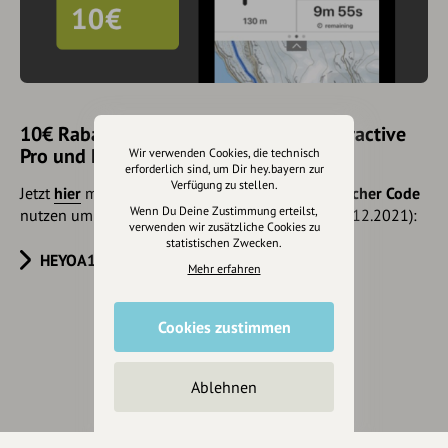
10€ Rabatt mit hey.bayern auf Outdooractive
Pro und Pro+ sichern
Wir verwenden Cookies, die technisch
erforderlich sind, um Dir hey.bayern zur
Verfügung zu stellen.
Jetzt
hier
mehr erfahren oder gleich unseren
Voucher Code
Wenn Du Deine Zustimmung erteilst,
nutzen um 10€ Rabatt zu erhalten (gültig bis 31.12.2021):
verwenden wir zusätzliche Cookies zu
statistischen Zwecken.
HEYOA10V
Mehr erfahren
Cookies zustimmen
Eintrag teilen
Ablehnen