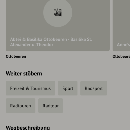
Abtei & Basilika Ottobeuren - Basilika St.
Alexander u. Theodor
Anne's
Ottobeuren
Ottobeur
Weiter stöbern
Freizeit & Tourismus
Sport
Radsport
Radtouren
Radtour
Wegbeschreibung