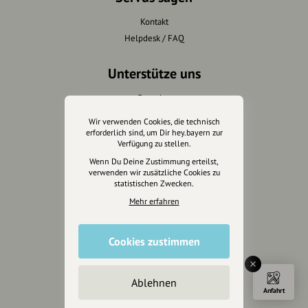
Kontakt
Helpdesk / FAQ
Unterstütze uns
Spenden
Partner werden
Wir verwenden Cookies, die technisch
Crowdfunding
erforderlich sind, um Dir hey.bayern zur
Verfügung zu stellen.
Förderungen
Wenn Du Deine Zustimmung erteilst,
Werbemöglichkeiten
verwenden wir zusätzliche Cookies zu
statistischen Zwecken.
Rechtliches
Mehr erfahren
Impressum
Datenschutz
Cookies zustimmen
AGB
Cookies zurücksetzen
Ablehnen
Anfahrt