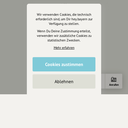
AGB
Cookies zurücksetzen
Wir verwenden Cookies, die technisch
erforderlich sind, um Dir hey.bayern zur
Verfügung zu stellen.
Presse
Wenn Du Deine Zustimmung erteilst,
verwenden wir zusätzliche Cookies zu
Mediakit
statistischen Zwecken.
Presseanfragen
Mehr erfahren
Presseberichte
Cookies zustimmen
Wir unterstützen Euch
Fotografie & mehr
Ablehnen
Marketing
Anfahrt
Anrufen
Design & Branding
Anakin Design
Unterstütze
unsere Plattform