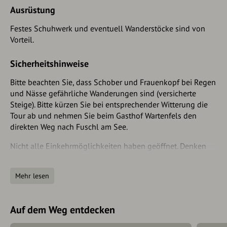
Ausrüstung
Festes Schuhwerk und eventuell Wanderstöcke sind von
Vorteil.
Sicherheitshinweise
Bitte beachten Sie, dass Schober und Frauenkopf bei Regen
und Nässe gefährliche Wanderungen sind (versicherte
Steige). Bitte kürzen Sie bei entsprechender Witterung die
Tour ab und nehmen Sie beim Gasthof Wartenfels den
direkten Weg nach Fuschl am See.
Nicht alle Einkehrmöglichkeiten haben geöffnet. Denken
Sie an genug Wasser und Essen bevor Sie loswandern.
Rechnen Sie mit keiner geöffneten Hütte!
Mehr lesen
Denken Sie an Bargeld, auf Hütten insbesondere am
Schafberg werden keine Karten akzeptiert!
Auf dem Weg entdecken
Leinenpflicht für Hunde.