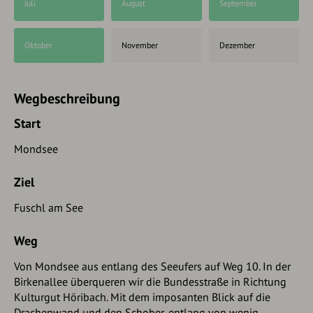
Juli
August
September
Oktober
November
Dezember
Wegbeschreibung
Start
Mondsee
Ziel
Fuschl am See
Weg
Von Mondsee aus entlang des Seeufers auf Weg 10. In der
Birkenallee überqueren wir die Bundesstraße in Richtung
Kulturgut Höribach. Mit dem imposanten Blick auf die
Drachenwand und den Schober, entlang von wenig