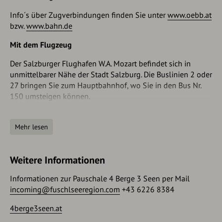
in Richtung Alpenvorland einen Besuch wert. Zurück nach
Fuschl am See gelangen Sie über das Hochfeld vorbei am
Info´s über Zugverbindungen finden Sie unter
www.oebb.at
Golfplatz und der Waldhof Alm, die mit guter Küche zur
bzw.
www.bahn.de
Einkehr lockt. (Weg 10).
Mit dem Flugzeug
Im Ort Fuschl am See können Sie in den
Seerundwanderweg (12 km) einbiegen (Weg 30) und in
Der Salzburger Flughafen W.A. Mozart befindet sich in
Richtung Hotel Schloss Fuschl wandern.
unmittelbarer Nähe der Stadt Salzburg. Die Buslinien 2 oder
27 bringen Sie zum Hauptbahnhof, wo Sie in den Bus Nr.
Abkürzungsmöglichkeiten:
150 umsteigen können.
- den Schober Rundweg auslassen und direkt nach Fuschl
Anfahrt
am See wandern
Mehr lesen
Anreise über die A1 Westautobahn - Abfahrt Mondsee
- bei sehr schlechtem Wetter mit dem Gepäcktransfer oder
dem Bus direkt nach Fuschl am See fahren, ein Spaziergang
Weitere Informationen
Parken
an der Promenade lohnt sich immer
Informationen zur Pauschale 4 Berge 3 Seen per Mail
Im Rahmen der Pauschalbuchung ist der Parkplatz für Sie
incoming@fuschlseeregion.com
+43 6226 8384
inkludiert.
Für die Tour ab Mondsee eignen sich die öffentlichen
4berge3seen.at
Parkplätze im Zentrum.