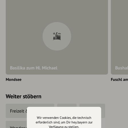
Basilika zum Hl. Michael
Bushal
Mondsee
Fuschl am
Weiter stöbern
Freizeit & Tourismus
Natur
Wandern
Wir verwenden Cookies, die technisch
erforderlich sind, um Dir hey.bayern zur
Verfügung zu stellen.
Wanderungen