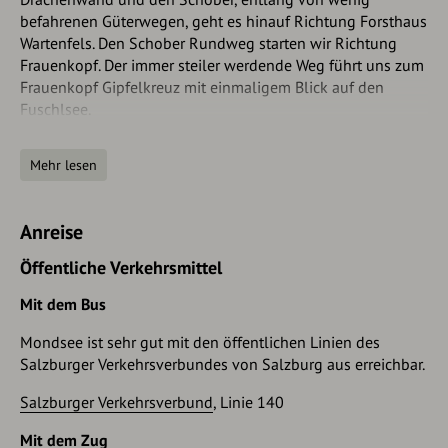
befahrenen Güterwegen, geht es hinauf Richtung Forsthaus
Wartenfels. Den Schober Rundweg starten wir Richtung
Frauenkopf. Der immer steiler werdende Weg führt uns zum
Frauenkopf Gipfelkreuz mit einmaligem Blick auf den
Fuschlsee.
Wer schwindelfrei ist und es bis hierher geschafft hat, geht
Mehr lesen
weiter zum Schober, einem felsigen Gipfel mit markantem
Kreuz. Oben angekommen genießen wir den traumhaften
Blick auf bis zu sieben Seen. Von dort aus führt ein erst sehr
Anreise
steiler Steig bergab. Die prekären Stellen sind nur kurz,
können es aber in sich haben. Wer sich das nicht zutraut,
Öffentliche Verkehrsmittel
kann auch den bekannten Weg zurück über den Frauenkopf
absteigen. Achtung der Rundweg ist eine eher schwierige
Mit dem Bus
und anspruchsvolle Route. Bei nassem, rutschigem
Mondsee ist sehr gut mit den öffentlichen Linien des
Untergrund bzw. schlechter Witterung kann und sollte die
Salzburger Verkehrsverbundes von Salzburg aus erreichbar.
Tour über den Wanderweg 10 direkt nach Fuschl am See
abgekürzt werden.
Salzburger Verkehrsverbund
, Linie 140
Am Fuße des Berges ist die Ruine Wartenfels mit dem Blick
Mit dem Zug