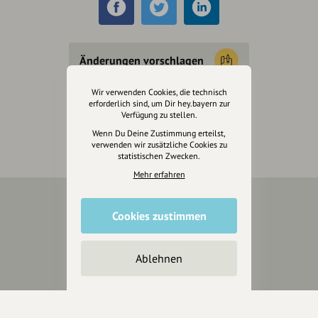
Änderungen vorschlagen
Wir verwenden Cookies, die technisch
Inhaberschaft beantragen
erforderlich sind, um Dir hey.bayern zur
Verfügung zu stellen.
Wenn Du Deine Zustimmung erteilst,
verwenden wir zusätzliche Cookies zu
statistischen Zwecken.
Mehr erfahren
Cookies zustimmen
Über Uns
Über hey.bayern
Ablehnen
Story & Vision
Die Köpfe
Unterstützer