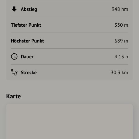
Fair Play Regeln fürs Mountainbiken
bitte unbedingt
Abstieg
948 hm
beachten!
Tiefster Punkt
330 m
Höchster Punkt
689 m
Dauer
4:13 h
Strecke
30,3 km
Karte