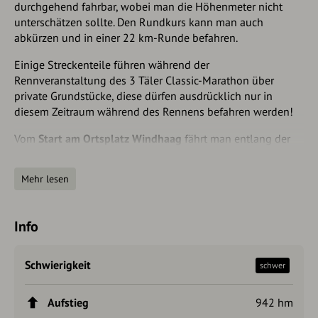
durchgehend fahrbar, wobei man die Höhenmeter nicht
unterschätzen sollte. Den Rundkurs kann man auch
abkürzen und in einer 22 km-Runde befahren.
Einige Streckenteile führen während der
Rennveranstaltung des 3 Täler Classic-Marathon über
private Grundstücke, diese dürfen ausdrücklich nur in
diesem Zeitraum während des Rennens befahren werden!
Vom
Start am Ortsplatz Windhaag
fährt man entlang der
Klosterkirche Richtung NO am ehemaligen Priorinnentrakt
des Dominikanerinnenklosters vorbei und danach rechts
Mehr lesen
hinunter durch den Windhaager Schlossgraben, das
Kemettal Richtung Rechberg und durch das Naarntal
wieder retour nach Windhaag.
Info
Der Rundkurs kann auch abgekürzt und in einer 22 km
Runde befahren werden.
Schwierigkeit
schwer
Die Natur ist immer für uns da. Da ist es nur fair, wenn auch
Aufstieg
942 hm
wir für die Natur da sind.