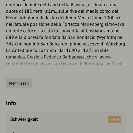
nordoccidentale del Land della Baviera; è situata a una
quota di 182 metri .s.l.m., sulle rive del medio corso del
Meno, tributario di destra del Reno. Verso l’anno 1000 a.C.
nell’attuale posizione della Fortezza Marienberg si trovava
un forte celtico. La città fu convertita al Cristianesimo nel
689 e la diocesi fu fondata da San Bonifacio (Wynfrith) nel
742 che nominò San Burcardo primo vescovo di Würzburg.
La cattedrale fu costruita dal 1040 al 1225 in stile
romanico. Grazie a Federico Barbarossa, che vi aveva
celebrato le sue nozze con Beatrice di Borgogna, nel1168
divenne un ducato indipendente governato dal vescovo e
lo rimase fino al 1806. Würzburg raggiunse il massimo
splendore nel periodo fra il 1650 e il 1750, sotto il governo
Mehr lesen
dei principi vescovi della famiglia Schonborg. Nel 1720
vennero poste le fondazioni della Residenza di Wurzburg. È
Info
la città terminale del più famoso itinerario turistico tedesco
la cosiddetta Romantische Strasse, lunga 341 km. La strada
parte da Fussen, cittadina delle Alpi Bavaresi e tocca
Schwierigkeit
mittel
Augusta, Rothenburg ob der Tauber, ed altre località della
cosiddetta Svevia bavarese.