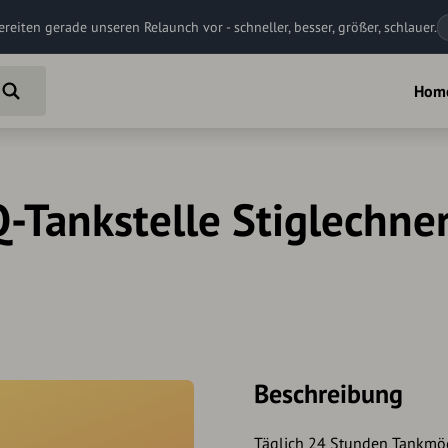
ereiten gerade unseren Relaunch vor - schneller, besser, größer, schlauer.
Hom
Q-Tankstelle Stiglechne
Beschreibung
Täglich 24 Stunden Tankmögl