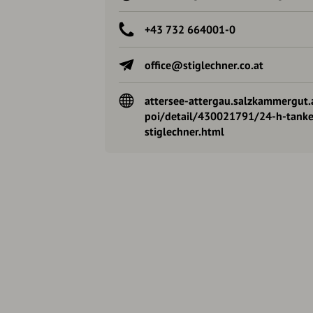
+43 732 664001-0
office@stiglechner.co.at
attersee-attergau.salzkammergut.a
poi/detail/430021791/24-h-tanken
stiglechner.html