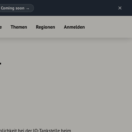
Coming soon
→
e
Themen
Regionen
Anmelden
r
ichkeit bei der IQ-Tankstelle beim