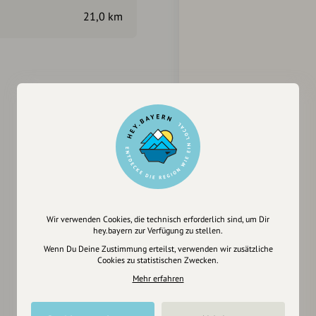
Kurnachgrund, fino all’ attr
21,0 km
destra e seguiamo il corso d
di Lengfeld, sobborgo alle p
sulla Rittelstillstrasse e gir
attraversiamo la Geor-Engel
Herrnhofstrasse che continua
seguiamo per oltre 1km an
Steibruchweg girando a sinis
attraversiamo la circonvalla
che girando a destra ci por
a sinistra, 200m e superiamo
Numbergerstrasse. Che segui
autostradali e giriamo ancora
camminiamo parallelamente a
Wir verwenden Cookies, die technisch erforderlich sind, um Dir
aggiriamo a sinistra e prend
hey.bayern zur Verfügung zu stellen.
e giriamo a sinistra sulla Th
Wenn Du Deine Zustimmung erteilst, verwenden wir zusätzliche
Residenzplatz.
Cookies zu statistischen Zwecken.
Mehr erfahren
Per i punti di appoggio e sa
Romea Stade-Mittenwald Pil