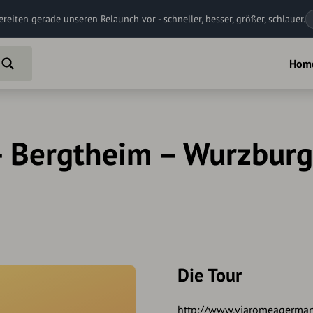
ereiten gerade unseren Relaunch vor - schneller, besser, größer, schlauer.
Hom
– Bergtheim – Wurzburg
Die Tour
http://www.viaromeagerma