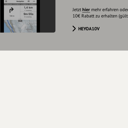
Jetzt
hier
mehr erfahren ode
10€ Rabatt zu erhalten (gült
HEYOA10V
haberschaft beantragen