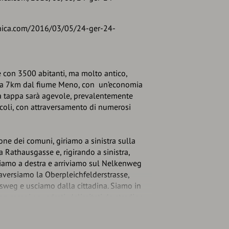
nica.com/2016/03/05/24-ger-24-
con 3500 abitanti, ma molto antico,
, a 7km dal fiume Meno, con un’economia
a tappa sarà agevole, prevalentemente
coli, con attraversamento di numerosi
one dei comuni, giriamo a sinistra sulla
a Rathausgasse e, rigirando a sinistra,
riamo a destra e arriviamo sul Nelkenweg
raversiamo la Oberpleichfelderstrasse,
sweg e usciamo dalla cittadina. Siamo in
n campi squadrati, delimitati da stradine
 attentamente il tracciato e con un
ilinei, frequenti cambi di direzione, in 4,2km