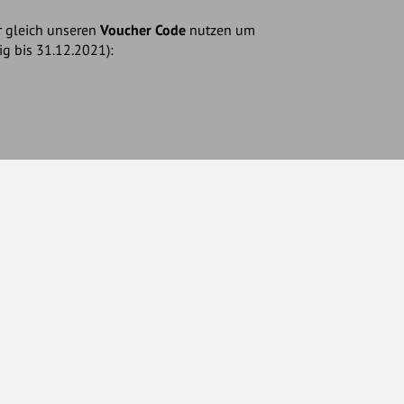
r gleich unseren
Voucher Code
nutzen um
ig bis 31.12.2021):
Eintrag teilen