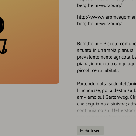
bergtheim-wurzburg/
http://www.viaromeagerma
bergtheim-wurzburg/
Bergtheim – Piccolo comune 
situato in un’ampia pianura
prevalentemente agricola. L
piana, in mezzo a campi agri
piccoli centri abitati.
Partendo dalla sede dell’uni
Hirchgasse, poi a destra sull
arriviamo sul Gartenweg. Gi
che seguiamo a sinistra; att
continuiamo sul Hellerstock
una campagna ben curata, co
più o meno larghe; seguiamo
percorso fatto di lunghi rett
Mehr lesen