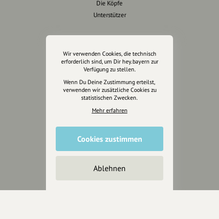
Die Köpfe
Unterstützer
Servus sagen
Wir verwenden Cookies, die technisch
Kontakt
erforderlich sind, um Dir hey.bayern zur
Helpdesk / FAQ
Verfügung zu stellen.
Wenn Du Deine Zustimmung erteilst,
verwenden wir zusätzliche Cookies zu
Unterstütze uns
statistischen Zwecken.
Mehr erfahren
Spenden
Partner werden
Crowdfunding
Cookies zustimmen
Förderungen
Werbemöglichkeiten
Ablehnen
Rechtliches
Impressum
Datenschutz