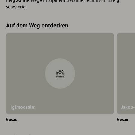
schwierig.
Auf dem Weg entdecken
Iglmoosalm
Jakob
Gosau
Gosau